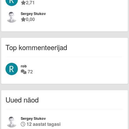
2,71
Sergey Stukov
0,00
Top kommenteerijad
rob
72
Uued näod
Sergey Stukov
12 aastat tagasi