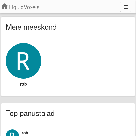
LiquidVoxels
Meie meeskond
rob
Top panustajad
rob